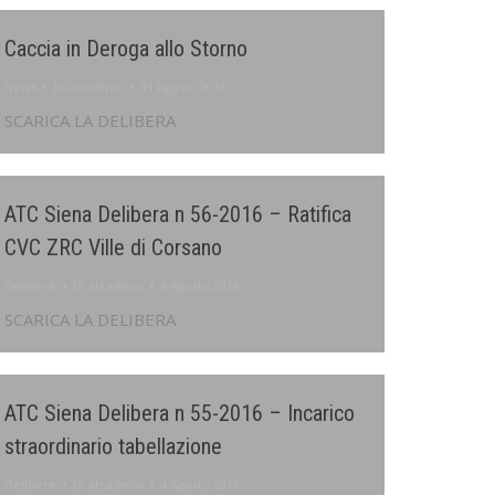
Caccia in Deroga allo Storno
News
Di
atcadmin
31 Agosto 2016
SCARICA LA DELIBERA
ATC Siena Delibera n 56-2016 – Ratifica
CVC ZRC Ville di Corsano
Delibere
Di
atcadmin
4 Agosto 2016
SCARICA LA DELIBERA
ATC Siena Delibera n 55-2016 – Incarico
straordinario tabellazione
Delibere
Di
atcadmin
4 Agosto 2016