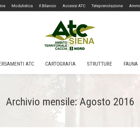
ine
Modulistica
Il Bilancio
Accessi ATC
Teleprenotazione
Ammin
ERSAMENTI ATC
CARTOGRAFIA
STRUTTURE
FAUNA
ERSAMENTI ATC
CARTOGRAFIA
STRUTTURE
FAUNA
Archivio mensile:
Agosto 2016