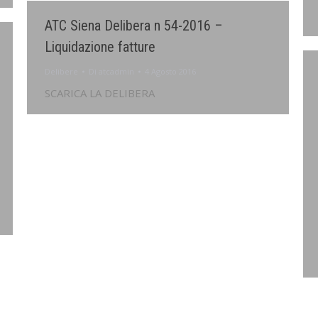
ATC Siena Delibera n 54-2016 –
Liquidazione fatture
Delibere
Di
atcadmin
4 Agosto 2016
SCARICA LA DELIBERA