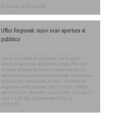
SCARICA LA DELIBERA
Uffici Regionali: nuovi orari apertura al
pubblico
Comunicazioni
Di
atcadmin
2 Agosto 2016
Con la presente si comunica che il nuovo
orario di apertura al pubblico degli uffici del
Settore Attività faunistico venatoria, pesca
dilettantistica, pesca in mare Sede Territoriale
di Siena Str. Massetana n. 106 – Siena ha la
seguente articolazione: NEI GIORNI LUNEDI
MERCOLEDI VENERDI DALLE ORE 9,30 ALLE
ORE 12,30 NEI GIORNI MARTEDI E
GIOVEDI…