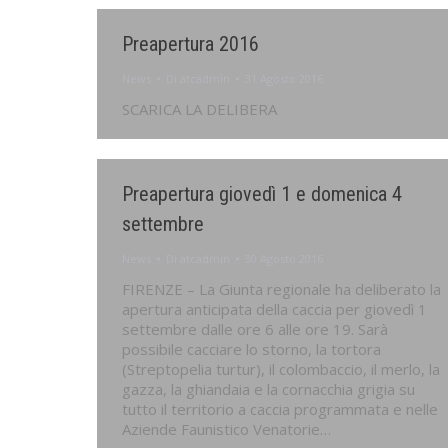
Preapertura 2016
News
Di
atcadmin
31 Agosto 2016
SCARICA LA DELIBERA
Preapertura giovedì 1 e domenica 4
settembre
News
Di
atcadmin
30 Agosto 2016
FIRENZE – La Giunta regionale ha deliberato la
apertura anticipata della caccia per giovedì 1
settembre dalle ore 6 alle ore 19. Sarà
possibile cacciare lo storno, la tortora
(Streptopelia turtur), il colombaccio, il merlo, la
gazza, la ghiandaia e la cornacchia grigia su
tutto il territorio a caccia programmata e nelle
Aziende Faunistico Venatorie…