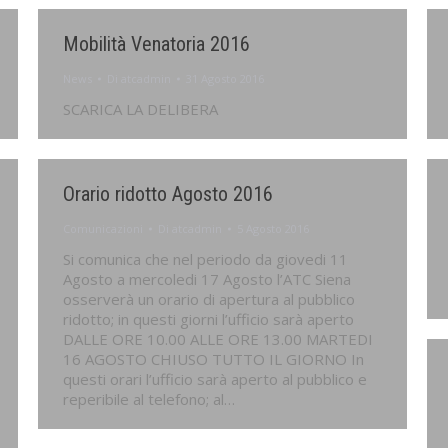
Mobilità Venatoria 2016
News
Di
atcadmin
31 Agosto 2016
SCARICA LA DELIBERA
Orario ridotto Agosto 2016
Comunicazioni
Di
atcadmin
5 Agosto 2016
Si comunica che nel periodo da giovedi 11
Agosto a mercoledi 17 Agosto l’ATC Siena
osserverà un orario di apertura al pubblico
ridotto; in questi giorni l’ufficio sarà aperto
DALLE ORE 10.00 ALLE ORE 13.00 MARTEDI
16 AGOSTO CHIUSO TUTTO IL GIORNO In
questi orari l’ufficio sarà aperto al pubblico e
reperibile al telefono; al…