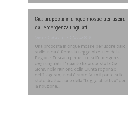
Cia: proposta in cinque mosse per uscire
dall’emergenza ungulati
News
Di
atcadmin
3 Agosto 2016
Una proposta in cinque mosse per uscire dallo
stallo in cui è ferma la Legge obiettivo della
Regione Toscana per uscire sull’emergenza
degli ungulati. E’ quanto ha proposto la Cia
Siena, nella riunione della Giunta regionale
dell’1 agosto, in cui è stato fatto il punto sullo
stato di attuazione della “Legge obiettivo” per
la riduzione…